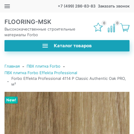
+7 (499) 286-83-83
Заказать звонок
FLOORING-MSK
0
0
Высококачественные строительные
материалы Forbo
Каталог товаров
-
-
Главная
ПВХ плитка Forbo
ПВХ плитка Forbo Effekta Professional
Forbo Effekta Professional 4114 P Classic Authentic Oak PRO,
-
м²
New!