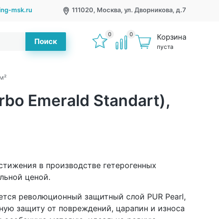
ring-msk.ru
111020, Москва, ул. Дворникова, д.7
0
0
Корзина
Поиск
пуста
м²
bo Emerald Standart),
остижения в производстве гетерогенных
льной ценой.
ется революционный защитный слой PUR Pearl,
ную защиту от повреждений, царапин и износа