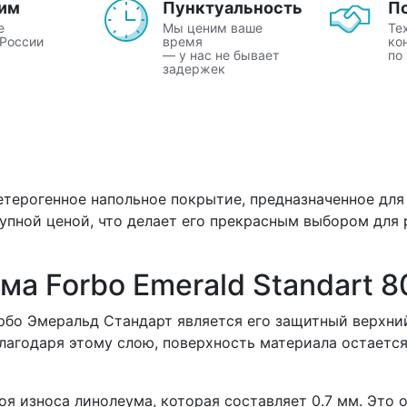
им
Пунктуальность
П
е
Мы ценим ваше
Те
 России
время
ко
— у нас не бывает
по
задержек
гетерогенное напольное покрытие, предназначенное дл
упной ценой, что делает его прекрасным выбором для
а Forbo Emerald Standart 
бо Эмеральд Стандарт является его защитный верхний
лагодаря этому слою, поверхность материала остаетс
 износа линолеума, которая составляет 0.7 мм. Это о