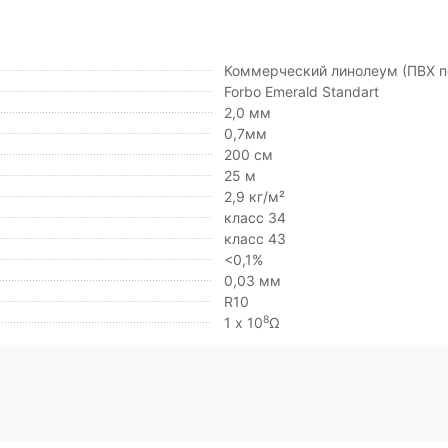
Коммерческий линолеум (ПВХ п
Forbo Emerald Standart
2,0 мм
0,7мм
200 см
25 м
2,9 кг/м²
класс 34
класс 43
<0,1%
0,03 мм
R10
8
1 х 10
Ω