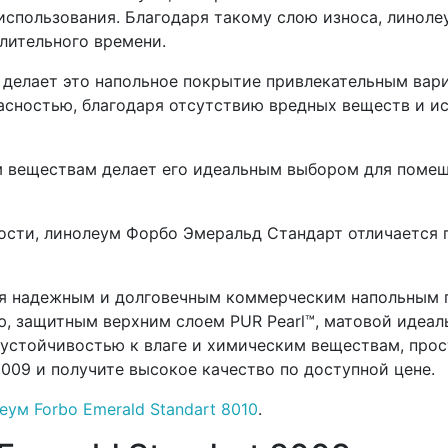
спользования. Благодаря такому слою износа, линолеу
лительного времени.
са делает это напольное покрытие привлекательным ва
асностью, благодаря отсутствию вредных веществ и и
м веществам делает его идеальным выбором для помещ
кости, линолеум Форбо Эмеральд Стандарт отличается п
тся надежным и долговечным коммерческим напольным
, защитным верхним слоем PUR Pearl™, матовой идеал
 устойчивостью к влаге и химическим веществам, прос
009 и получите высокое качество по доступной цене.
еум Forbo Emerald Standart 8010
.