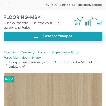
+7 (499) 286-83-83
Заказать звонок
FLOORING-MSK
0
0
Высококачественные строительные
материалы Forbo
Каталог товаров
-
-
-
Главная
Линолеум Forbo
Мармолеум Forbo
Forbo Marmoleum Striato
Натуральный линолеум 5256 Silt Stone (Forbo Marmoleum
-
Striato), м²
New!