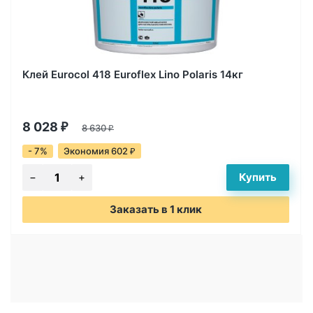
Клей Eurocol 418 Euroflex Lino Polaris 14кг
8 028
₽
8 630
₽
- 7%
Экономия 602
₽
Заказать в 1 клик