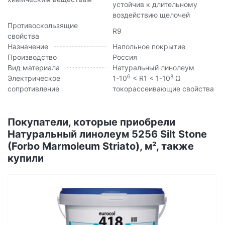
устойчив к длительному
воздействию щелочей
Противоскользящие
R9
свойства
Назначение
Напольное покрытие
Производство
Россия
Вид материала
Натуральный линолеум
6
8
Электрическое
1-10
< R1 < 1-10
Ω
сопротивление
токорассеивающие свойства
Покупатели, которые приобрели
Натуральный линолеум 5256 Silt Stone
(Forbo Marmoleum Striato), м², также
купили