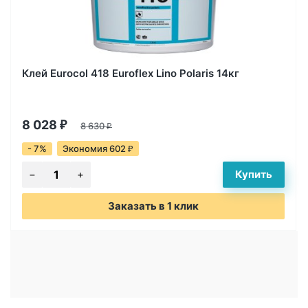
Клей Eurocol 418 Euroflex Lino Polaris 14кг
8 028
₽
8 630
₽
- 7%
Экономия 602
₽
Заказать в 1 клик