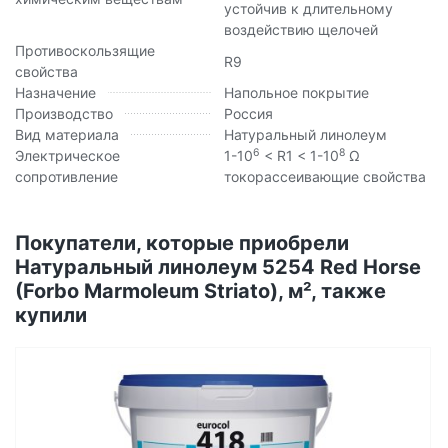
устойчив к длительному
воздействию щелочей
Противоскользящие
R9
свойства
Назначение
Напольное покрытие
Производство
Россия
Вид материала
Натуральный линолеум
6
8
Электрическое
1-10
< R1 < 1-10
Ω
сопротивление
токорассеивающие свойства
Покупатели, которые приобрели
Натуральный линолеум 5254 Red Horse
(Forbo Marmoleum Striato), м², также
купили