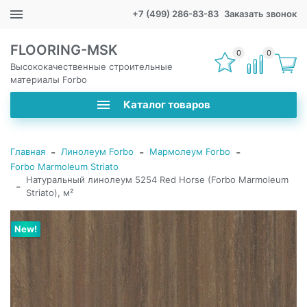
+7 (499) 286-83-83
Заказать звонок
FLOORING-MSK
0
0
Высококачественные строительные
материалы Forbo
Каталог товаров
-
-
-
Главная
Линолеум Forbo
Мармолеум Forbo
Forbo Marmoleum Striato
Натуральный линолеум 5254 Red Horse (Forbo Marmoleum
-
Striato), м²
New!