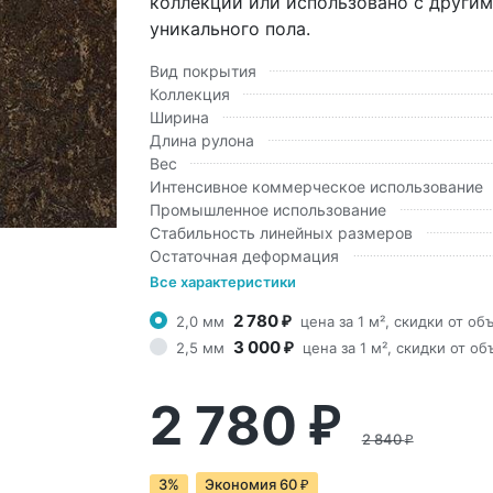
коллекции или использовано с други
уникального пола.
Вид покрытия
Коллекция
Ширина
Длина рулона
Вес
Интенсивное коммерческое использование
Промышленное использование
Стабильность линейных размеров
Остаточная деформация
Все характеристики
2 780
2,0 мм
цена за 1 м², скидки от об
₽
3 000
2,5 мм
цена за 1 м², скидки от о
₽
2 780
₽
2 840
₽
3%
Экономия
60
₽