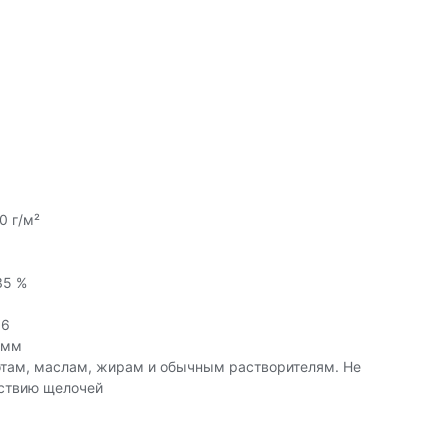
0 г/м²
35 %
 6
0 мм
отам, маслам, жирам и обычным растворителям. Не
йствию щелочей