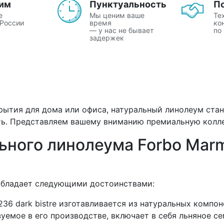
им
Пунктуальность
П
е
Мы ценим ваше
Те
 России
время
ко
— у нас не бывает
по
задержек
рытия для дома или офиса, натуральный линолеум стан
сть. Представляем вашему вниманию премиальную колле
ного линолеума Forbo Marm
обладает следующими достоинствами:
36 dark bistre изготавливается из натуральных компон
уемое в его производстве, включает в себя льняное се