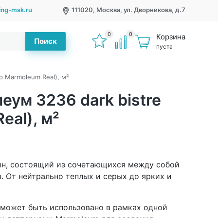
ring-msk.ru
111020, Москва, ул. Дворникова, д.7
0
0
Корзина
Поиск
пуста
o Marmoleum Real), м²
еум 3236 dark bistre
eal), м²
йн, состоящий из сочетающихся между собой
. От нейтрально теплых и серых до ярких и
 может быть использовано в рамках одной