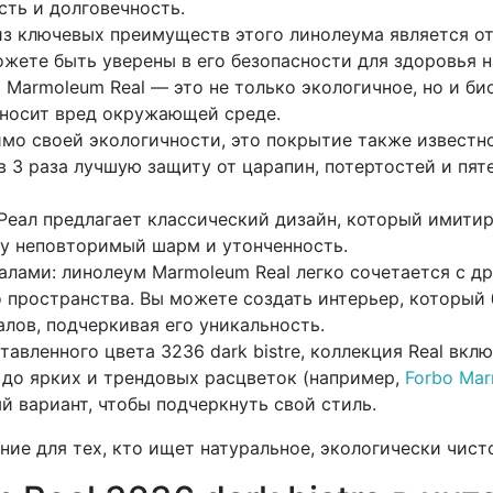
ть и долговечность.
из ключевых преимуществ этого линолеума является от
можете быть уверены в его безопасности для здоровья
 Marmoleum Real — это не только экологичное, но и б
аносит вред окружающей среде.
мимо своей экологичности, это покрытие также известн
 в 3 раза лучшую защиту от царапин, потертостей и пя
еал предлагает классический дизайн, который имитир
ру неповторимый шарм и утонченность.
лами: линолеум Marmoleum Real легко сочетается с д
 пространства. Вы можете создать интерьер, который 
лов, подчеркивая его уникальность.
авленного цвета 3236 dark bistre, коллекция Real вкл
 до ярких и трендовых расцветок (например,
Forbo Mar
й вариант, чтобы подчеркнуть свой стиль.
е для тех, кто ищет натуральное, экологически чист