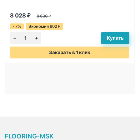
8 028
₽
8 630
₽
- 7%
Экономия 602
₽
Заказать в 1 клик
FLOORING-MSK