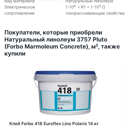
Вид материала
Натуральный линолеум
6
8
Электрическое
1-10
< R1 < 1-10
Ω
сопротивление
токорассеивающие свойства
Покупатели, которые приобрели
Натуральный линолеум 3757 Pluto
(Forbo Marmoleum Concrete), м², также
купили
Клей Forbo 418 Euroflex Lino Polaris 14 кг