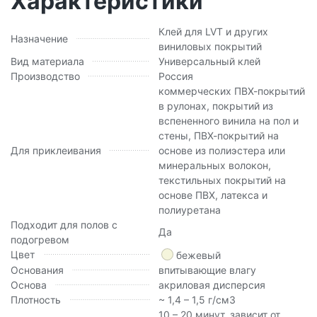
Характеристики
Клей для LVT и других
Назначение
виниловых покрытий
Вид материала
Универсальный клей
Производство
Россия
коммерческих ПВХ-покрытий
в рулонах, покрытий из
вспененного винила на пол и
стены, ПВХ-покрытий на
Для приклеивания
основе из полиэстера или
минеральных волокон,
текстильных покрытий на
основе ПВХ, латекса и
полиуретана
Подходит для полов с
Да
подогревом
Цвет
бежевый
Основания
впитывающие влагу
Основа
акриловая дисперсия
Плотность
~ 1,4 – 1,5 г/см3
10 – 20 минут, зависит от