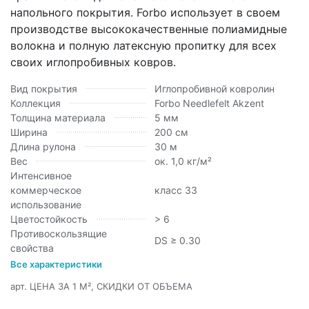
напольного покрытия. Forbo использует в своем
производстве высококачественные полиамидные
волокна и полную латексную пропитку для всех
своих иглопробивных ковров.
Вид покрытия
Иглопробивной ковролин
Коллекция
Forbo Needlefelt Akzent
Толщина материала
5 мм
Ширина
200 см
Длина рулона
30 м
Вес
ок. 1,0 кг/м²
Интенсивное
коммерческое
класс 33
использование
Цветостойкость
> 6
Противоскользящие
DS ≥ 0.30
свойства
Все характеристики
арт.
ЦЕНА ЗА 1 М², СКИДКИ ОТ ОБЪЕМА