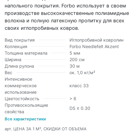
напольного покрытия. Forbo использует в своем
производстве высококачественные полиамидные
волокна и полную латексную пропитку для всех
своих иглопробивных ковров.
Вид покрытия
Иглопробивной ковролин
Коллекция
Forbo Needlefelt Akzent
Толщина материала
5 мм
Ширина
200 см
Длина рулона
30 м
Вес
ок. 1,0 кг/м²
Интенсивное
коммерческое
класс 33
использование
Цветостойкость
> 6
Противоскользящие
DS ≥ 0.30
свойства
Все характеристики
арт.
ЦЕНА ЗА 1 М², СКИДКИ ОТ ОБЪЕМА